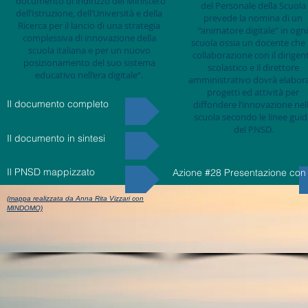
“documento di indirizzo del Ministero
del Personale della Scuola
dell’Istruzione, dell’Università e della
prevede la nomina di un
Ricerca per il lancio di una strategia
“animatore digitale” in ogni
complessiva di innovazione della
scuola ossia un docente che 
scuola italiana e per un nuovo
collaborazione con il dirigen
posizionamento del suo sistema
scolastico e il direttore
educativo nell’era digitale“.
amministrativo dovrà elabor
progetti ed attività per
Il documento completo
diffondere l’innovazione nel
scuola secondo le linee gui
del PNSD.
Il documento in sintesi
Il PNSD mappizzato
Azione #28 Presentazione con 
(mappa realizzata da Anna Rita Vizzari con
MINDOMO)